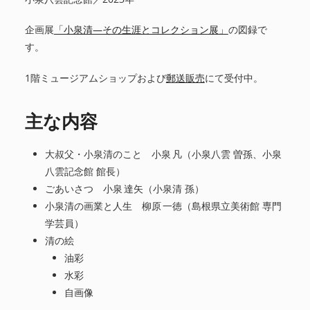
企画展
「小泉清—その生涯とコレクション展」
の図録で
す。
1階ミュージアムショップおよび
郵送販売
にて受付中。
主な内容
大叔父・小泉清のこと 小泉 凡（小泉八雲 曽孫、小泉
八雲記念館 館長）
ごあいさつ 小泉 達矢（小泉清 孫）
小泉清の画業と人生 柳原 一徳（島根県立美術館 専門
学芸員）
清の絵
油彩
水彩
自画像