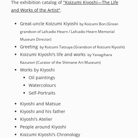
The exhibition catalog of
"Koizumi Kiyoshi—The Life
and Works of the Artist"
.
Great-uncle Koizumi Kiyoshi
by Koizumi Bon (Great-
grandson of Lafcadio Hearn / Lafcadio Hearn Memorial
Museum Director)
Greeting
by Koizumi Tatsuya (Grandson of Koizumi Kiyoshi)
Koizumi Kiyoshi’s life and works
by Yanagihara
Kazunori (Curator of the Shimane Art Museum)
Works by Kiyoshi
Oil paintings
Watercolours
Self-Portraits
Kiyoshi and Matsue
Kiyoshi and his father
Kiyoshi’s Atelier
People around Kiyoshi
Koizumi Kiyoshi’s Chronology