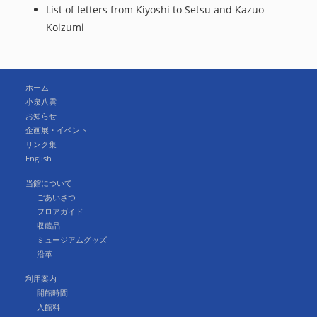
List of letters from Kiyoshi to Setsu and Kazuo
Koizumi
ホーム
小泉八雲
お知らせ
企画展・イベント
リンク集
English
当館について
ごあいさつ
フロアガイド
収蔵品
ミュージアムグッズ
沿革
利用案内
開館時間
入館料